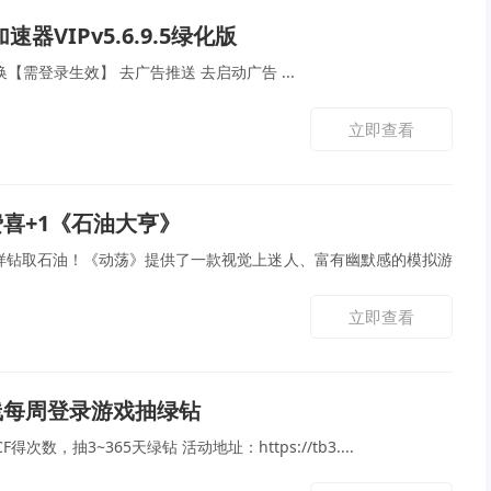
器VIPv5.6.9.5绿化版
解锁vip会员，模式任意切换【需登录生效】 去广告推送 去启动广告 ...
立即查看
免费喜+1《石油大亨》
一样钻取石油！《动荡》提供了一款视觉上迷人、富有幽默感的模拟游
立即查看
线每周登录游戏抽绿钻
次数，抽3~365天绿钻 活动地址：https://tb3....