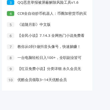
QQ恶意举报被屏蔽解除风险工具v1.6
3
CCR全自动炒币机器人：币圈加密货币的买
4
入卖出技巧
《追随月影》中文版
5
【全民小说】7.14.3 全网热门小说免费看
6
教你从0到1做抖音头像号，快速躺赚！
7
大佬起号干货！
一台电脑轻松日入100+，全职副业皆可
8
做，全程Ai操作，无需人工
【红豆免费小说】分类详细 永久会员无
9
广告
优酷会员领取3~14天优酷会员
10