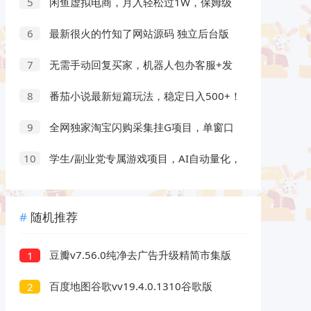
闲鱼虚拟电商，月入轻松过1W，保姆级
5
SOP教程
最新很火的竹知了网站源码 独立后台版
6
无需手动回复买家，机器人包办客服+发
7
货，学多多虚拟每月稳賺1-5W
番茄小说最新短篇玩法，稳定日入500+！
8
副业必看，小白可玩，限时开放
全网独家淘宝闪购采集挂G项目，单窗口
9
日入40+，可复制可批量，单日轻松500+
学生/副业党专属游戏项目，AI自动量化，
10
碎片时间操作，月入过万
随机推荐
豆瓣v7.56.0纯净去广告升级精简市集版
1
百度地图谷歌vv19.4.0.1310谷歌版
2