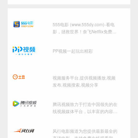
555电影 (www.555dy.com)-看电
影，拯救世界！奈飞Netflix免费
看，每天更新热火...
PP视频一起玩出精彩
视频服务平台,提供视频播放,视频
发布,视频搜索,视频分享
腾讯视频致力于打造中国领先的在
线视频媒体平台，以丰富的内容、
极致的观看体验、便捷的登录方
式、24小时...
风行电影频道为您提供最新最全的
高清电影，支持免费在线观看和下