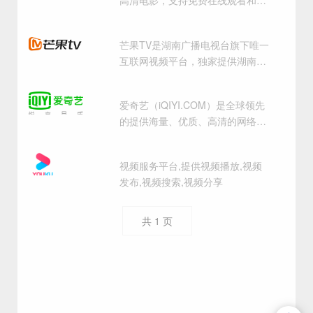
载。风行网可高速流畅播放上万部
电影、电视...
芒果TV是湖南广播电视台旗下唯一
互联网视频平台，独家提供湖南卫
视所有栏目高清视频直播点播，并
为用户提...
爱奇艺（iQIYI.COM）是全球领先
的提供海量、优质、高清的网络视
频服务的大型视频网站，网络视频
播...
视频服务平台,提供视频播放,视频
发布,视频搜索,视频分享
共
1
页