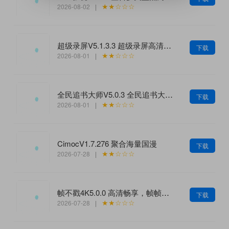
★★☆☆☆
2026-08-02
|
超级录屏V5.1.3.3 超级录屏高清屏幕录制
下载
★★☆☆☆
2026-08-01
|
全民追书大师V5.0.3 全民追书大师漫画小说二合一
下载
★★☆☆☆
2026-08-01
|
CimocV1.7.276 聚合海量国漫
下载
★★☆☆☆
2026-07-28
|
帧不戳4K5.0.0 高清畅享，帧帧精彩
下载
★★☆☆☆
2026-07-28
|