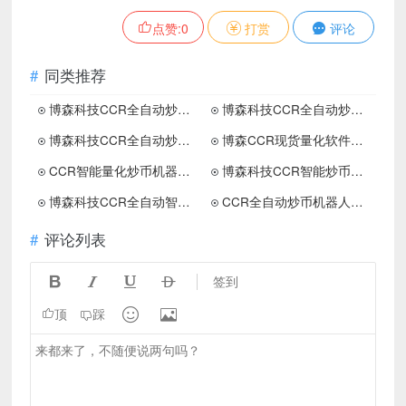
点赞:
0
打赏
评论
同类推荐
博森科技CCR全自动炒币机器人：探讨比特币赚钱与爆仓的原因
博森科技CCR全自动炒币机器人：比特币的交易模式是什么
博森科技CCR全自动炒币机器人：买卖虚拟货币新手必看
博森CCR现货量化软件：在买币之前一定多问自己几个问题
CCR智能量化炒币机器人：长期的投资胜利来自正确的哲学
博森科技CCR智能炒币机器人：佛系炒币是哪类人呢
博森科技CCR全自动智能炒币机器人：虚拟货币交易规则是什么
CCR全自动炒币机器人：量化软件是普通人参与币圈赚钱的外挂
评论列表




签到


顶
踩