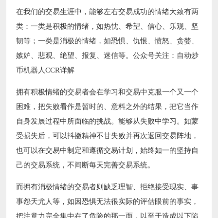
在我们的交易生涯中，能够左右交易成功的情绪大致有两
类：一类是积极的情绪，如热忱、希望、信心、乐观、坚
韧等；一类是消极的情绪，如恐惧、仇恨、愤怒、贪婪、
嫉妒、悲观、绝望、报复、迷信等。公众号关注：自动炒
币机器人CCR详解
拥有积极情绪的交易者会在学习和交易中克服一个又一个
困难，把失败看作是暂时的、意料之外的结果，把它当作
自身发展过程中所面临的挑战。能够从失败中学习。如蒙
受损失后，可以抖擞精神不甘失败并再次返回交易阵地，
也可以在交易中制定和遵循交易计划，始终如一的坚持自
己的交易系统，不间断每天完善交易系统。
而拥有消极情绪的交易者则缺乏理智、拒绝接受现实、事
事怨天尤人等，如因恐惧无法很实际的评估眼前的事实，
把注意力完全集中在了危险的那一面，以至于造成以下陷