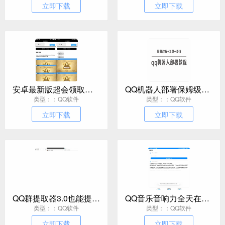
立即下载
立即下载
安卓最新版超会领取助手v2.5
QQ机器人部署保姆级视频教程+工具+源码
类型：：QQ软件
类型：：QQ软件
立即下载
立即下载
QQ群提取器3.0也能提取QQ群的成员
QQ音乐音响力全天在线刷时长工具
类型：：QQ软件
类型：：QQ软件
立即下载
立即下载