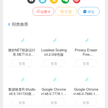
点赞:
0
打赏
评论
同类推荐
微软NET框架运行
Lossless Scaling
Privacy Eraser
库.NET10.0
v3.2.0绿色版
Free
v10.0.5
v6.27.0.5500便携
版
查看
查看
查看
数据恢复R-Studio
Google Chrome
Google Chrome
v9.5.191733便携
v148.0.7778.168
v146.0.7680.154
版
绿色便携版
便携增强版
查看
查看
查看