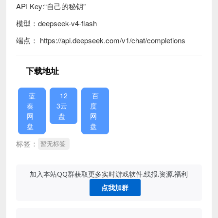
API Key:“自己的秘钥”
模型：deepseek-v4-flash
端点： https://api.deepseek.com/v1/chat/completions
下载地址
蓝
12
百
奏
3云
度
网
盘
网
盘
盘
标签：
暂无标签
加入本站QQ群获取更多实时游戏软件,线报,资源,福利
点我加群