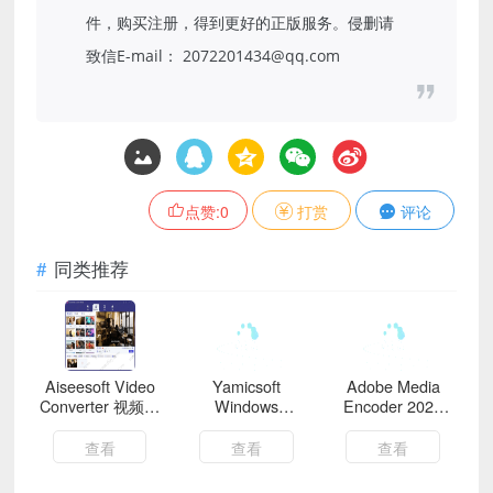
件，购买注册，得到更好的正版服务。侵删请
致信E-mail： 2072201434@qq.com
点赞:
0
打赏
评论
同类推荐
Aiseesoft Video
Yamicsoft
Adobe Media
Converter 视频转
Windows
Encoder 2025
换大师 v10.8.66
Manager v2.3.6
v25.5.0
破解版
查看
查看
查看