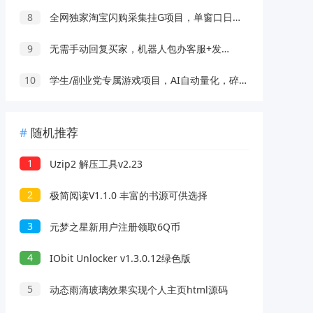
8
全网独家淘宝闪购采集挂G项目，单窗口日入40+，可复制可批量，单日轻松500+
9
无需手动回复买家，机器人包办客服+发货，学多多虚拟每月稳賺1-5W
10
学生/副业党专属游戏项目，AI自动量化，碎片时间操作，月入过万
随机推荐
1
Uzip2 解压工具v2.23
2
极简阅读V1.1.0 丰富的书源可供选择
3
元梦之星新用户注册领取6Q币
4
IObit Unlocker v1.3.0.12绿色版
5
动态雨滴玻璃效果实现个人主页html源码