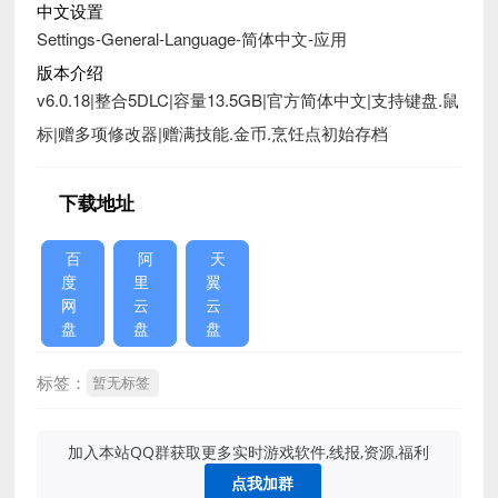
中文设置
Settings-General-Language-简体中文-应用
版本介绍
v6.0.18|整合5DLC|容量13.5GB|官方简体中文|支持键盘.鼠
标|赠多项修改器|赠满技能.金币.烹饪点初始存档
下载地址
百
阿
天
度
里
翼
网
云
云
盘
盘
盘
标签：
暂无标签
加入本站QQ群获取更多实时游戏软件,线报,资源,福利
点我加群