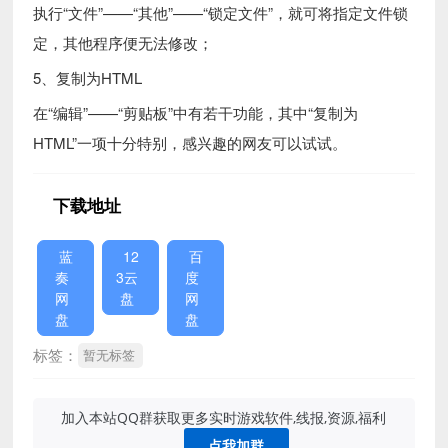
执行“文件”——“其他”——“锁定文件”，就可将指定文件锁
定，其他程序便无法修改；
5、复制为HTML
在“编辑”——“剪贴板”中有若干功能，其中“复制为
HTML”一项十分特别，感兴趣的网友可以试试。
下载地址
蓝
12
百
奏
3云
度
网
盘
网
盘
盘
标签：
暂无标签
加入本站QQ群获取更多实时游戏软件,线报,资源,福利
点我加群