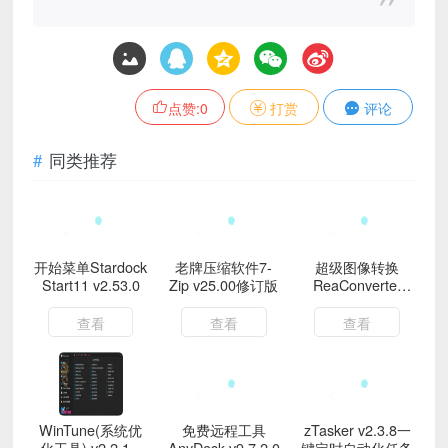
点赞:
0
打赏
评论
同类推荐
开始菜单Stardock
老牌压缩软件7-
超级图像转换
Start11 v2.53.0
Zip v25.00修订版
ReaConverter
Pro v8.0.174绿色
版
查看
查看
查看
WinTune(系统优
免费远程工具
zTasker v2.3.8一
化工具) v2.2.1.0
AnyDesk v9.7.2.0
键定时自动化任务