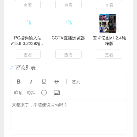
版
查看
查看
查看
PC搜狗输入法
CCTV直播浏览器
安卓亿图v1.2.4纯
v15.8.0.2239精简
净版
版
查看
查看
查看
评论列表




签到


顶
踩