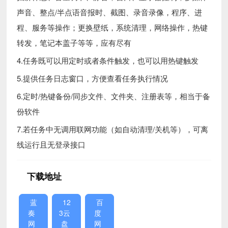
声音、整点/半点语音报时、截图、录音录像，程序、进
程、服务等操作；更换壁纸，系统清理，网络操作，热键
转发，笔记本盖子等等，应有尽有
4.任务既可以用定时或者条件触发，也可以用热键触发
5.提供任务日志窗口，方便查看任务执行情况
6.定时/热键备份/同步文件、文件夹、注册表等，相当于备
份软件
7.若任务中无调用联网功能（如自动清理/关机等），可离
线运行且无登录接口
下载地址
蓝
12
百
奏
3云
度
网
盘
网