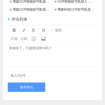
博森CCR智能炒币机器人：币市里的独立者，坚持自我
CCR智能炒币机器人：新人在币圈赚第一桶金需要多久
博森CCR智能炒币机器人：币圈是一场充满奇迹和挑战冒险之旅
博森科技CCR炒币机器人：投资交易为什么看对了行情依旧是亏呢
评论列表




签到


顶
踩
发布评论