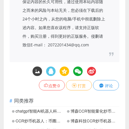
保证内容的长久可用性，通过使用本站内容随
之而来的风险与本站无关，您必须在下载后的
24个小时之内，从您的电脑/手机中彻底删除上
述内容。如果您喜欢该程序，请支持正版软
件，购买注册，得到更好的正版服务。侵删请
致信E-mail： 2072201434@qq.com
点赞:
0
打赏
评论
同类推荐
chatgpt智能AI机器人科普介绍贴
博森CCR智能量化炒币机器人：市场投资当天盈利是靠什么
CCR炒币机器人：币圈新人该不该相信“拿住不动”策略
博森科技CCR炒币机器人：币圈投资怎么样寻找卖点