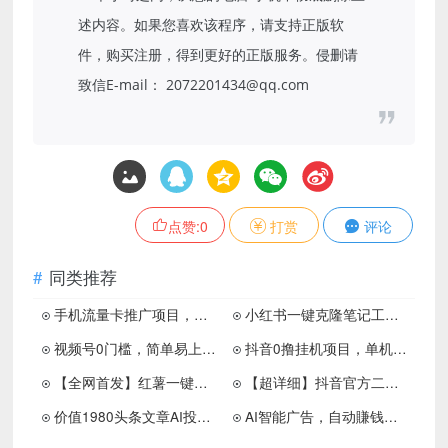
述内容。如果您喜欢该程序，请支持正版软
件，购买注册，得到更好的正版服务。侵删请
致信E-mail： 2072201434@qq.com
点赞:
0
打赏
评论
同类推荐
手机流量卡推广项目，一单100佣金，无脑月入过万（附带后台
小红书一键克隆笔记工具，任意笔记随意克隆爆款复制，全网首发，价值2k
视频号0门槛，简单易上手，喂饭级教程，日入300+
抖音0撸挂机项目，单机一天收益40-80+，网赚小白福音
【全网首发】红薯一键克隆AI终极版！自动定时任务+自动AI修改+自动加水印+监控作者自动跟发+无限多开。不判搬运，轻松上热门！
【超详细】抖音官方二维码配合脚本全自动引流
价值1980头条文章AI投喂训练模仿大v写作手法 训练，ai的手法投喂+永久记忆 以及大v写作手法的思路
AI智能广告，自动賺钱新模式，轻松日入500+，主业副业都可做，适合任何人群