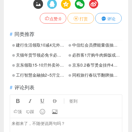
点赞:
0
打赏
评论
同类推荐
建行生活领取10减4元外卖券
中信红会员攒能量值抽取实物
天猫年货节领必免卡必得免单
必胜客1亓购牛肉焗饭或意面
京东领取15-10亓外卖补贴券
京东0.2春节烫金挂件4个 可多拍
工行智慧金融抽2~5亓立减金
同程旅行春玩节翻牌抽满减券
评论列表




签到


顶
踩