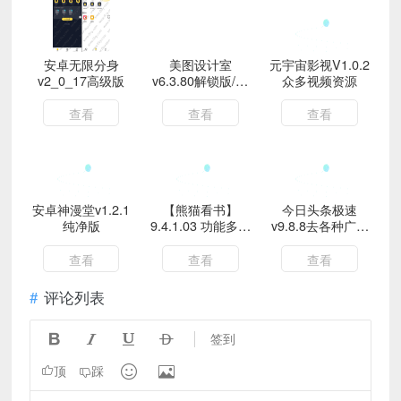
安卓无限分身
美图设计室
元宇宙影视V1.0.2
v2_0_17高级版
v6.3.80解锁版/AI
众多视频资源
作图海报编辑
查看
查看
查看
安卓神漫堂v1.2.1
【熊猫看书】
今日头条极速
纯净版
9.4.1.03 功能多元
v9.8.8去各种广告
化
纯净版
查看
查看
查看
评论列表




签到


顶
踩