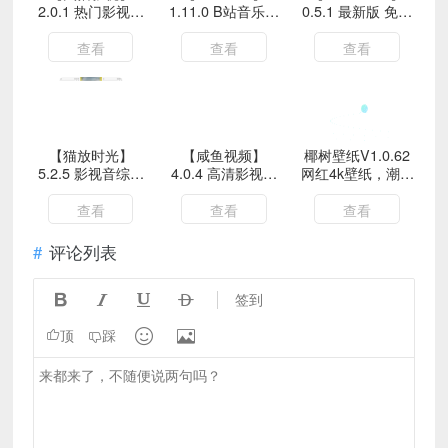
2.0.1 热门影视音
1.11.0 B站音乐免
0.5.1 最新版 免费
综免费看 解锁VIP
费听 解锁VIP
听歌app
查看
查看
查看
【猫放时光】
【咸鱼视频】
椰树壁纸V1.0.62
5.2.5 影视音综全
4.0.4 高清影视综
网红4k壁纸，潮流
覆盖 解锁VIP
艺资源免费无广告
时尚，超清体验
查看
查看
查看
评论列表




签到


顶
踩