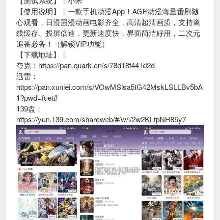
【测试系统】：小米
【使用说明】：一款手机动漫App！AGE动漫海量番剧随
心观看，日漫国漫动画电影齐全，高清超清画质，支持离
线缓存、投屏倍速，更新速度快，界面简洁好用，二次元
追番必备！（解锁VIP功能）
【下载地址】：
夸克：https://pan.quark.cn/s/78d18f441d2d
迅雷：
https://pan.xunlei.com/s/VOwMSlsa5tG42MskLSLLBv5bA
1?pwd=fuet#
139盘：
https://yun.139.com/shareweb/#/w/i/2w2KLtpNH85y7