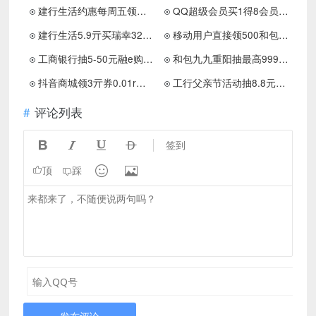
建行生活约惠每周五领外卖券
QQ超级会员买1得8会员好价
建行生活5.9亓买瑞幸32亓券
移动用户直接领500和包积分
工商银行抽5-50元融e购电子券
和包九九重阳抽最高999积分
抖音商城领3亓券0.01r撸实物
工行父亲节活动抽8.8元立减金
评论列表




签到


顶
踩