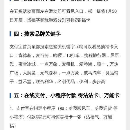
在五福活动页面左右滑动即可看见入口，摇一摇将1月30
日开启，找福字和玩游戏分别可得2张福卡
四：搜索品牌关键字
支付宝首页顶部搜索这些关机键字->就可以看见抽福卡入
口：肯德基，麦当劳，哈啰，T3打车，携程旅行网，屈臣
氏，蜜雪冰城，一点万象，爱租机，爱琴海，顺丰，万达
广场，大润发，元气森林，一点万象，威马汽车，良品铺
子，益禾堂，联合利华，名创优品，伊利，步步高
五：在线支付、小程序付款 得沾沾卡、万能卡
1、支付宝在指定小程序（如：哈啰顺风车、哈啰送货 等
小程序）付款满2元可得惊喜福卡一张（沾福气、万能
福）