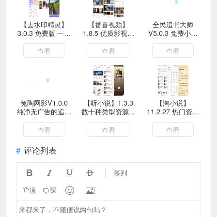
【去水印精灵】
【番喜视频】
全民追书大师
3.0.3 免费版 一键
1.8.5 优质影视资
V5.0.3 免费小说
去视频图片水印
源全免费 无广告
应用
查看
查看
查看
兔陶网影V1.0.0
【听小说】1.3.3
【淘小说】
纯净无广告的追剧
数十种类型资源免
11.2.27 热门资源
神器
费听
实时更新 无广告
查看
查看
查看
评论列表




签到


顶
踩