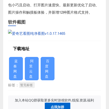
包小巧且启动、打开图片速度快。最新更新优化了启动、
图片操作和触摸板体验，并新增12种图片格式支持。
软件截图
下载地址
蓝
阿
百
奏
里
度
网
云
网
盘
盘
盘
标签：
暂无标签
加入本站QQ群获取更多实时游戏软件,线报,资源,福利
点我加群