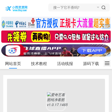
网站首页
技术教程
活动线报
源码下载