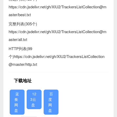
https://cdn.jsdelivr.net/gh/XIU2/TrackersListCollection@m
aster/best.txt
完整列表(305个)
https://cdn.jsdelivr.net/gh/XIU2/TrackersListCollection@m
aster/all.txt
HTTP列表(99
个)https://cdn.jsdelivr.net/gh/XIU2/TrackersListCollection
@master/http.txt
下载地址
蓝
12
百
奏
3云
度
网
盘
网
盘
盘