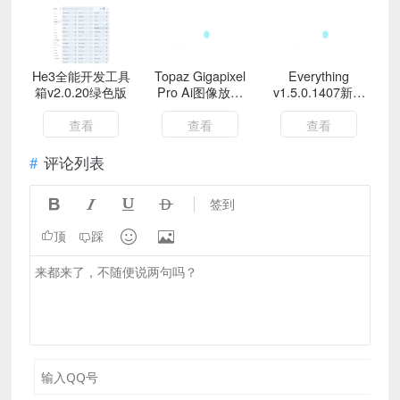
He3全能开发工具
Topaz Gigapixel
Everything
箱v2.0.20绿色版
Pro Ai图像放大
v1.5.0.1407新汉
v1.0.4高级版
化绿色版
查看
查看
查看
评论列表




签到


顶
踩