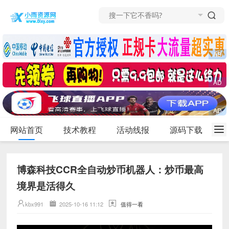
网站首页
技术教程
活动线报
源码下载
博森科技CCR全自动炒币机器人：炒币最高
境界是活得久
kbx991
2025-10-16 11:12
值得一看
炒币的最好境界是什么呢？