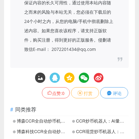
保证内容的长久可用性，通过使用本站内容随
之而来的风险与本站无关，您必须在下载后的
24个小时之内，从您的电脑/手机中彻底删除上
述内容。如果您喜欢该程序，请支持正版软
件，购买注册，得到更好的正版服务。侵删请
致信E-mail： 2072201434@qq.com
点赞:
0
打赏
评论
同类推荐
博森CCR全自动炒币机器人：一个不以情绪看涨跌的量化软件
CCR炒币机器人：AI量化全自动交易，赚钱如呼吸一般简单
博森科技CCR全自动炒币机器人：跟风炒币小心输的一粒不剩
CCR现货炒币机器人：币圈的投资者怎样才能在波动中稳住心态