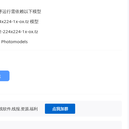
 程序运行需依赖以下模型
24-1x-ox.tz 模型
32-224x224-1x-ox.tz
Photomodels
盘
软件,线报,资源,福利
点我加群