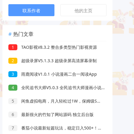
联系作者
他的主页
热门文章
1
TAO影视V8.3.2 整合多类型热门影视资源
2
超级录屏V5.1.3.3 超级录屏高清屏幕录制
3
雨鹿阅读V1.0.1 小说漫画二合一阅读App
4
全民追书大师V5.0.3 全民追书大师漫画小说二合一
5
闲鱼虚拟电商，月入轻松过1W，保姆级SOP教程
6
最新很火的竹知了网站源码 独立后台版
7
番茄小说最新短篇玩法，稳定日入500+！副业必看，小白可玩，限时开放