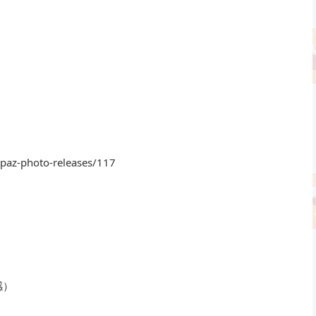
opaz-photo-releases/117
感）