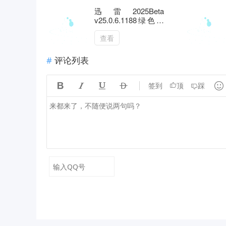
迅雷2025Beta
v25.0.6.1188绿色精
简版
查看
评论列表





签到
顶
踩