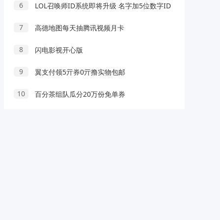
6
LOL召唤师ID系统即将升级 名字加5位数字ID
7
高德地图每天抽腾讯视频月卡
8
闪电影视开心版
9
翼支付领5亓券0亓撸实物包邮
10
百分茶组队瓜分20万份免单券