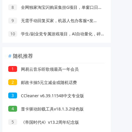
8
全网独家淘宝闪购采集挂G项目，单窗口日入40+，可复制可批量，单日轻松500+
9
无需手动回复买家，机器人包办客服+发货，学多多虚拟每月稳賺1-5W
10
学生/副业党专属游戏项目，AI自动量化，碎片时间操作，月入过万
随机推荐
1
网易云音乐听歌领最高一年会员
2
邮政卡抽5元立减金或随机话费
3
CCleaner v6.39.11548中文专业版
4
显卡驱动卸载工具v18.1.3.2绿色版
5
《帝国时代4》v13.2周年纪念版