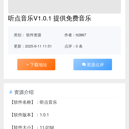
听点音乐V1.0.1 提供免费音乐
类别：
软件资源
作者：tt2867
更新：2025-9-11 11:51
点评：0 条
下载地址
资源点评
资源介绍
【软件名称】：听点音乐
【软件版本】：1.0.1
【软件大小】：11.01M