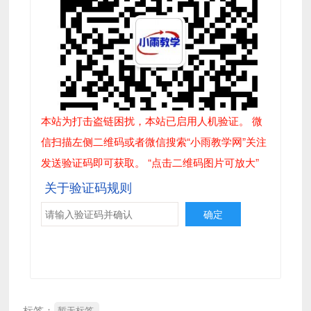
本站为打击盗链困扰，本站已启用人机验证。 微
信扫描左侧二维码或者微信搜索“小雨教学网”关注
发送验证码即可获取。 “点击二维码图片可放大”
关于验证码规则
标签：
暂无标签