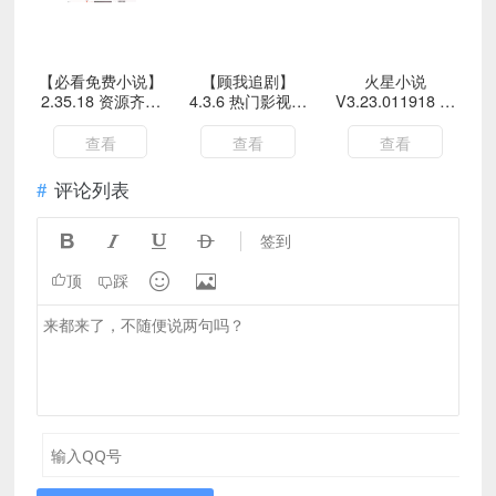
【必看免费小说】
【顾我追剧】
火星小说
2.35.18 资源齐全
4.3.6 热门影视免
V3.23.011918 内
解锁VIP
费高清无广告
置700+优质书源
查看
查看
查看
评论列表




签到


顶
踩