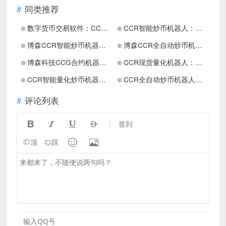
同类推荐
数字货币交易软件：CCR全自动炒币机器人的好处有哪些
CCR智能炒币机器人：在币圈交易你知道自己最大的风险是什么吗
博森CCR智能炒币机器人：在币圈交易怎么样才能赚到钱呢
博森CCR全自动炒币机器人：为何比特币是币圈投资者的信仰
博森科技CCG合约机器人：币圈小白怎么样玩合约交易
CCR现货量化机器人：炒币是一场心灵与智慧的长远修行
CCR智能量化炒币机器人：长期的投资胜利来自正确的哲学
CCR全自动炒币机器人：币圈量化交易机器人是如何工作的
评论列表




签到


顶
踩