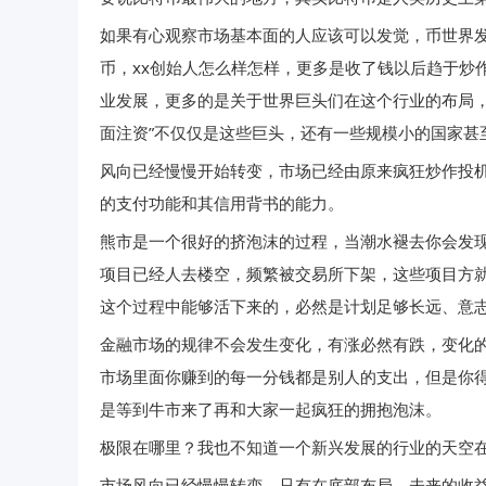
如果有心观察市场基本面的人应该可以发觉，币世界发
币，xx创始人怎么样怎样，更多是收了钱以后趋于炒
业发展，更多的是关于世界巨头们在这个行业的布局，
面注资”不仅仅是这些巨头，还有一些规模小的国家甚
风向已经慢慢开始转变，市场已经由原来疯狂炒作投
的支付功能和其信用背书的能力。
熊市是一个很好的挤泡沫的过程，当潮水褪去你会发
项目已经人去楼空，频繁被交易所下架，这些项目方
这个过程中能够活下来的，必然是计划足够长远、意
金融市场的规律不会发生变化，有涨必然有跌，变化
市场里面你赚到的每一分钱都是别人的支出，但是你
是等到牛市来了再和大家一起疯狂的拥抱泡沫。
极限在哪里？我也不知道一个新兴发展的行业的天空在
市场风向已经慢慢转变，只有在底部布局，未来的收益