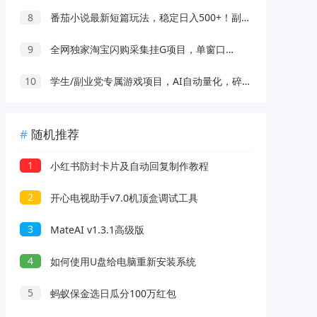
8
番茄小说最新短篇玩法，稳定日入500+！副业必看，小白可玩，限时开放
9
全网独家淘宝闪购采集挂G项目，单窗口日入40+，可复制可批量，单日轻松500+
10
学生/副业党专属游戏项目，AI自动量化，碎片时间操作，月入过万
随机推荐
1
小红书防封卡片及自动回复制作教程
2
开心电视助手v7.0机顶盒调试工具
3
MateAI v1.3.1高级版
4
如何使用U盘给电脑重新安装系统
5
蚂蚁保金选日瓜分100万红包