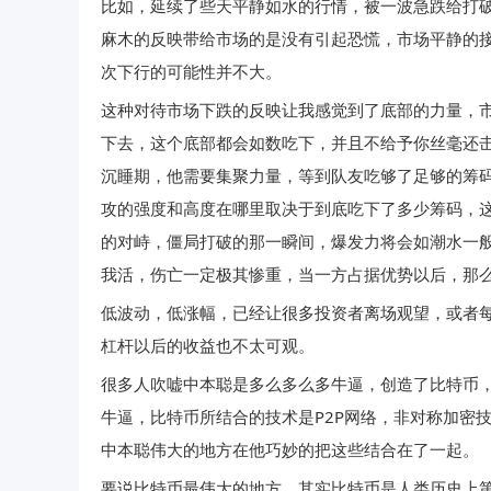
比如，延续了些天平静如水的行情，被一波急跌给打
麻木的反映带给市场的是没有引起恐慌，市场平静的
次下行的可能性并不大。
这种对待市场下跌的反映让我感觉到了底部的力量，
下去，这个底部都会如数吃下，并且不给予你丝毫还
沉睡期，他需要集聚力量，等到队友吃够了足够的筹
攻的强度和高度在哪里取决于到底吃下了多少筹码，
的对峙，僵局打破的那一瞬间，爆发力将会如潮水一
我活，伤亡一定极其惨重，当一方占据优势以后，那
低波动，低涨幅，已经让很多投资者离场观望，或者每
杠杆以后的收益也不太可观。
很多人吹嘘中本聪是多么多么多牛逼，创造了比特币
牛逼，比特币所结合的技术是P2P网络，非对称加密
中本聪伟大的地方在他巧妙的把这些结合在了一起。
要说比特币最伟大的地方，其实比特币是人类历史上