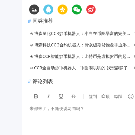
同类推荐
博森量化CCR炒币机器人：小白在币圈暴富的完美思维
博森科技CCG合约机器人：骨灰级期货操盘手血淋淋经验分享
博森CCR智能炒币机器人：比特币是虚拟货币的起点？
CCR全自动炒币机器人：币圈闹哄哄的 我想静静了
评论列表





签到
顶
踩