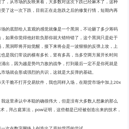
破了，从市场的反映来看，大多数对这次下跌已经麻木了，这种
接受了这一次下跌，目前正在走急跌之后的修复行情，短期内再
市场的底部给人直观的感觉就像是一个黑洞，不论砸了多少筹码
击，如果你觉得他好欺负那你就大错特错了，这个黑洞只是处于
码，黑洞即将开始觉醒，接下来将会是一波狠狠的反弹上攻，上
这也是我们常说的横有多长，竖有多高，当多空两方展开长时间
般涌出，因为越是势均力敌的战争，打到最后一定不是你死就是
么市场就会形成强烈的共识，这就是大反弹的基础。
天干脆不打开交易软件，我也同样入场，在期货市场中加上20x
，我这里承认中本聪的确很伟大，但是没有大多数人想象的那么
技术，拜占庭算法，pow证明，这些都是已经被创造出来的技术，
第一次在数字网络上创造出了原始货币的尝试。