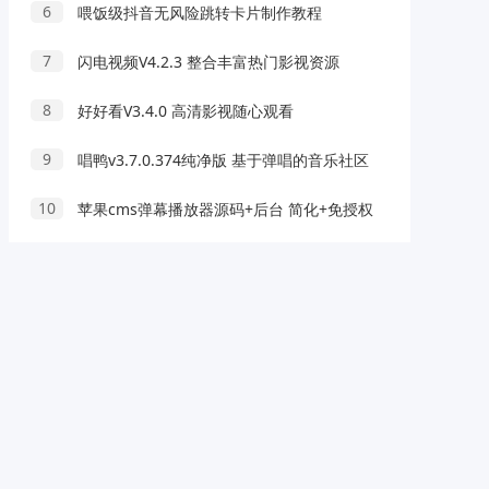
6
喂饭级抖音无风险跳转卡片制作教程
7
闪电视频V4.2.3 整合丰富热门影视资源
8
好好看V3.4.0 高清影视随心观看
9
唱鸭v3.7.0.374纯净版 基于弹唱的音乐社区
10
苹果cms弹幕播放器源码+后台 简化+免授权