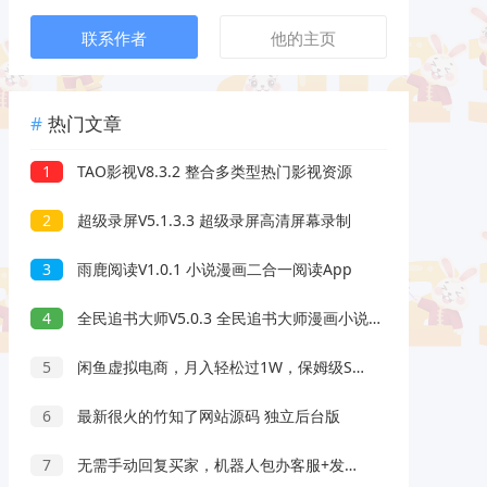
联系作者
他的主页
热门文章
1
TAO影视V8.3.2 整合多类型热门影视资源
2
超级录屏V5.1.3.3 超级录屏高清屏幕录制
3
雨鹿阅读V1.0.1 小说漫画二合一阅读App
4
全民追书大师V5.0.3 全民追书大师漫画小说二合一
5
闲鱼虚拟电商，月入轻松过1W，保姆级SOP教程
6
最新很火的竹知了网站源码 独立后台版
7
无需手动回复买家，机器人包办客服+发货，学多多虚拟每月稳賺1-5W