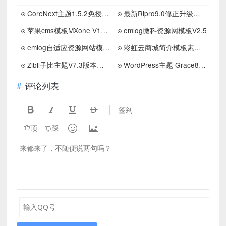
CoreNext主题1.5.2免授权 | WordPress主题模板
最新Ripro9.0修正升级版+WP两款美化包+稀有插件
苹果cms模板MXone V10.6魔改版短视大气海报样式
emlog微科资源网模板V2.5
emlog自适应资源网站模板 带会员中心模板
彩虹云商城简介模板素颜6首发免费分享
Zibll子比主题V7.3版本源码完美免受权版 +附带教程
WordPress主题 Grace8.2主题破解学习版 去授权去后门
评论列表




签到


顶
踩