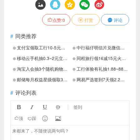
点赞:
0
打赏
评论
同类推荐
支付宝领取工行10-5元支付红包
中行福仔明信片兑微信立减金
移动云手机抽0.3~2元立减金
同程旅行领16减15元火车票券
淘宝入会抽3个随机购物红包
工行体验有礼抽1.88~88元立减金
邮储每月权益星级领取3~10元
网易严选签到7天领2.2亓红包
评论列表




签到


顶
踩