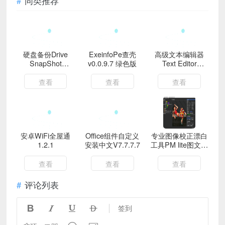
同类推荐
硬盘备份Drive
ExeinfoPe查壳
高级文本编辑器
SnapShot
v0.0.9.7 绿色版
Text Editor
v1.50.0.1830
v35.2.1绿色版
查看
查看
查看
安卓WiFi全屋通
Office组件自定义
专业图像校正漂白
1.2.1
安装中文V7.7.7.7
工具PM lite图文社
神器v1.1.6.1
查看
查看
查看
评论列表




签到