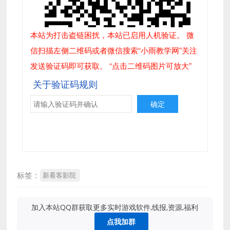
本站为打击盗链困扰，本站已启用人机验证。 微
信扫描左侧二维码或者微信搜索“小雨教学网”关注
发送验证码即可获取。 “点击二维码图片可放大”
关于验证码规则
标签：
新看客影院
加入本站QQ群获取更多实时游戏软件,线报,资源,福利
点我加群