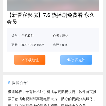
【新看客影院】7.6 热播剧免费看 永久
会员
类别：
手机软件
作者：腾达
更新：2022-12-22 10:25
点评：0 条
下载地址
资源点评
资源介绍
极速解析，专有技术让手机播放更流畅快捷，软件首页推
荐了热播电视剧和高清电影大片，贴心的视频分类服务，
可以轻松找到需求的影片去观看，已解锁永久会员