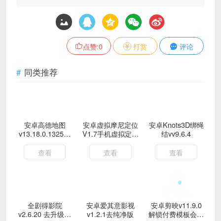
点赞:
0
打赏
评论
同类推荐
安卓高德地图
安卓虚拟摩尼定位
安卓Knots3D绑绳
v13.18.0.1325谷
V1.7手机虚拟定位
结vv9.6.4
歌版
工具 免Root 纯净
版
查看
查看
查看
全剧得影院
安卓爱其意影视
安卓剪映v11.9.0
v2.6.20 去升级解
v1.2.1去纯净版
解锁付费模板会员